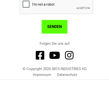
Folgen Sie uns auf



© Copyright 2026 0815 INDUSTRIES KG
Impressum
Datenschutz
Um unsere Webseite für Sie optimal zu gestalten und
fortlaufend verbessern zu können, verwenden wir nur
funktionale Cookies. Durch die weitere Nutzung der Webseite
stimmen Sie der Verwendung dieser Cookies zu.
Weitere
Informationen.