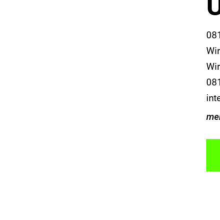
081
Wir
Wir
081
int
me
P
Ver
Wir
sor