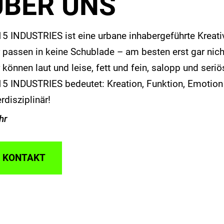
ÜBER UNS
5 INDUSTRIES ist eine urbane inhabergeführte Kreativ-
 passen in keine Schublade – am besten erst gar nic
 können laut und leise, fett und fein, salopp und seri
5 INDUSTRIES bedeutet: Kreation, Funktion, Emotion
erdisziplinär!
hr
HILOSOPHIE
KONTAKT
ständnis aktivieren
 studieren Rezepte, waschen Autos, backen Kuchen, 
tieren Briefe.